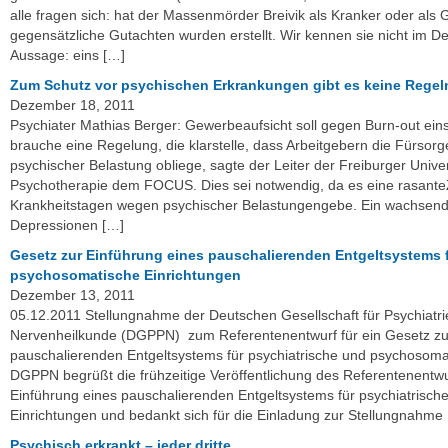
alle fragen sich: hat der Massenmörder Breivik als Kranker oder als
gegensätzliche Gutachten wurden erstellt. Wir kennen sie nicht im Deta
Aussage: eins […]
Zum Schutz vor psychischen Erkrankungen gibt es keine Regel
Dezember 18, 2011
Psychiater Mathias Berger: Gewerbeaufsicht soll gegen Burn-out ei
brauche eine Regelung, die klarstelle, dass Arbeitgebern die Fürsorge
psychischer Belastung obliege, sagte der Leiter der Freiburger Univers
Psychotherapie dem FOCUS. Dies sei notwendig, da es eine rasan
Krankheitstagen wegen psychischer Belastungengebe. Ein wachsende
Depressionen […]
Gesetz zur Einführung eines pauschalierenden Entgeltsystems 
psychosomatische Einrichtungen
Dezember 13, 2011
05.12.2011 Stellungnahme der Deutschen Gesellschaft für Psychiatri
Nervenheilkunde (DGPPN) zum Referentenentwurf für ein Gesetz zu
pauschalierenden Entgeltsystems für psychiatrische und psychosoma
DGPPN begrüßt die frühzeitige Veröffentlichung des Referentenentwur
Einführung eines pauschalierenden Entgeltsystems für psychiatrisc
Einrichtungen und bedankt sich für die Einladung zur Stellungnahme
Psychisch erkrankt – jeder dritte