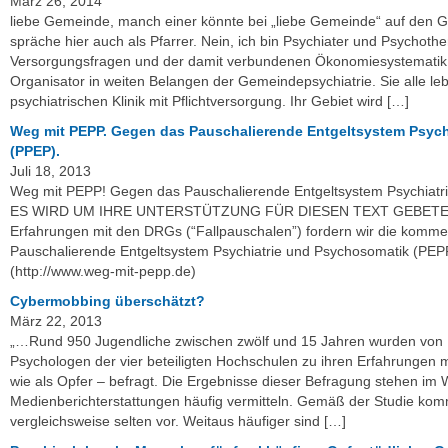
März 26, 2014
liebe Gemeinde, manch einer könnte bei „liebe Gemeinde“ auf den
spräche hier auch als Pfarrer. Nein, ich bin Psychiater und Psychoth
Versorgungsfragen und der damit verbundenen Ökonomiesystematik
Organisator in weiten Belangen der Gemeindepsychiatrie. Sie alle le
psychiatrischen Klinik mit Pflichtversorgung. Ihr Gebiet wird […]
Weg mit PEPP. Gegen das Pauschalierende Entgeltsystem Psych
(PPEP).
Juli 18, 2013
Weg mit PEPP! Gegen das Pauschalierende Entgeltsystem Psychiatr
ES WIRD UM IHRE UNTERSTÜTZUNG FÜR DIESEN TEXT GEBETEN: 
Erfahrungen mit den DRGs (“Fallpauschalen”) fordern wir die komm
Pauschalierende Entgeltsystem Psychiatrie und Psychosomatik (PEPP
(http://www.weg-mit-pepp.de)
Cybermobbing überschätzt?
März 22, 2013
„…Rund 950 Jugendliche zwischen zwölf und 15 Jahren wurden von
Psychologen der vier beteiligten Hochschulen zu ihren Erfahrungen 
wie als Opfer – befragt. Die Ergebnisse dieser Befragung stehen im 
Medienberichterstattungen häufig vermitteln. Gemäß der Studie k
vergleichsweise selten vor. Weitaus häufiger sind […]