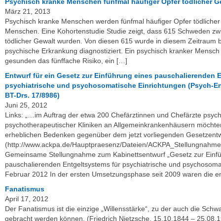
Psychisch kranke Menschen fünfmal häufiger Opfer tödlicher G
März 21, 2013
Psychisch kranke Menschen werden fünfmal häufiger Opfer tödlicher
Menschen. Eine Kohortenstudie Studie zeigt, dass 615 Schweden z
tödlicher Gewalt wurden. Von diesen 615 wurde in diesem Zeitraum
psychische Erkrankung diagnostiziert. Ein psychisch kranker Mensch
gesunden das fünffache Risiko, ein […]
Entwurf für ein Gesetz zur Einführung eines pauschalierenden 
psychiatrische und psychosomatische Einrichtungen (Psych-En
BT-Drs. 17/8986)
Juni 25, 2012
Links: „…im Auftrag der etwa 200 Chefärztinnen und Chefärzte psychi
psychotherapeutischer Kliniken an Allgemeinkrankenhäusern möchte
erheblichen Bedenken gegenüber dem jetzt vorliegenden Gesetzentw
(http://www.ackpa.de/Hauptpraesenz/Dateien/ACKPA_Stellungnahm
Gemeinsame Stellungnahme zum Kabinettsentwurf „Gesetz zur Einfü
pauschalierenden Entgeltsystems für psychiatrische und psychosomat
Februar 2012 In der ersten Umsetzungsphase seit 2009 waren die e
Fanatismus
April 17, 2012
Der Fanatismus ist die einzige „Willensstärke“, zu der auch die Sc
gebracht werden können. (Friedrich Nietzsche, 15.10.1844 – 25.08.19